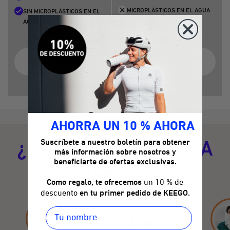
MICROPLÁSTICOS EN EL AGUA
SIN MICROPLÁSTICOS EN EL
AGUA
El problema de las botellas de plástico
AHORRA UN 10 % AHORA
¿QUÉ CARACTERIZA A
Suscríbete a nuestro boletín para obtener
más información sobre nosotros y
KEEGO?
beneficiarte de ofertas exclusivas.
Como regalo, te ofrecemos
un 10 % de
descuento
en tu primer pedido de KEEGO.