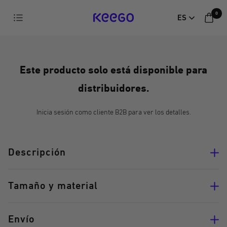
Ir
0
Navegación
ES
directamente
KEEGO
al
contenido
Este producto solo está disponible para
distribuidores.
Inicia sesión como cliente B2B para ver los detalles.
Descripción
Tamaño y material
Envío