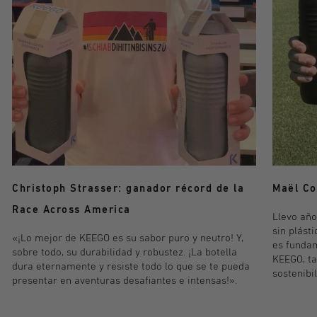
Maël Co
Christoph Strasser: ganador récord de la
Race Across America
Llevo año
sin plásti
«¡Lo mejor de KEEGO es su sabor puro y neutro! Y,
es fundam
sobre todo, su durabilidad y robustez. ¡La botella
KEEGO, t
dura eternamente y resiste todo lo que se te pueda
sostenibi
presentar en aventuras desafiantes e intensas!».