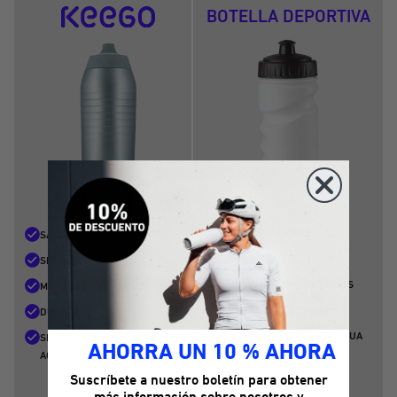
BOTELLA DEPORTIVA
SABOR A PLÁSTICO
SABOR PURO
MAL OLOR
SIN OLOR
PROPENSO A LOS RESIDUOS
MUY FÁCIL DE LIMPIAR.
PRODUCTO DESECHABLE
DURADERO
MICROPLÁSTICOS EN EL AGUA
SIN MICROPLÁSTICOS EN EL
AHORRA UN 10 % AHORA
AGUA
Suscríbete a nuestro boletín para obtener