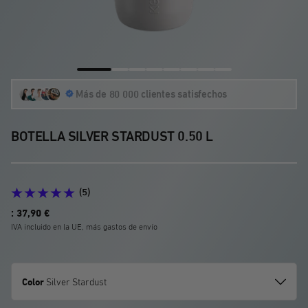
Ir
Ir
Ir
Ir
Ir
Ir
Ir
Ir
Más de 80 000 clientes satisfechos
a
a
a
a
a
a
a
a
la
la
la
la
la
la
la
la
diapositiva
diapositiva
diapositiva
diapositiva
diapositiva
diapositiva
diapositiva
diapositiva
BOTELLA SILVER STARDUST 0.50 L
1
2
3
4
5
6
7
8
(5)
Precio
: 37,90 €
de
IVA incluido en la UE, más gastos de envío
oferta
Color
Silver Stardust