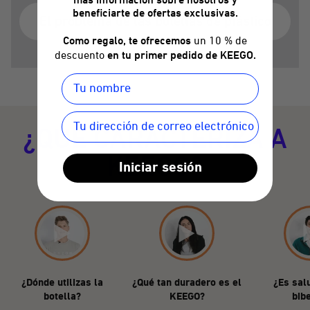
más información sobre nosotros y
beneficiarte de ofertas exclusivas.
El problema de las botellas de plástico
Como regalo, te ofrecemos
un 10 % de
descuento
en tu primer pedido de KEEGO.
¿QUÉ CARACTERIZA A
KEEGO?
Iniciar sesión
¿Dónde utilizas la
¿Qué tan duradero es el
¿Es sal
botella?
KEEGO?
bib