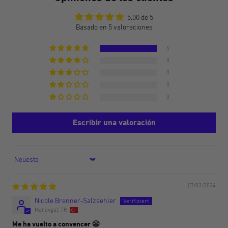
5,00 de 5
Basado en 5 valoraciones
5
0
0
0
0
Escribir una valoración
Sort by
07/03/2024
Nicole Brenner-Salzsehler
Manavgat, TR
Me ha vuelto a convencer 😬