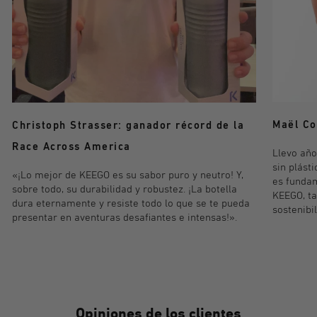
Maël Co
Christoph Strasser: ganador récord de la
Race Across America
Llevo año
sin plásti
«¡Lo mejor de KEEGO es su sabor puro y neutro! Y,
es fundam
sobre todo, su durabilidad y robustez. ¡La botella
KEEGO, t
dura eternamente y resiste todo lo que se te pueda
sostenibi
presentar en aventuras desafiantes e intensas!».
Opiniones de los clientes