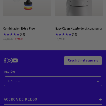
Combinación Extra Flow
Easy Clean Nozzle de silicona pura
(44)
(18)
Precio
Precio
Precio
: 9,80 €
: 7,90 €
: 3,90 €
habitual
de
de
oferta
oferta
Rescindir el contrato
REGIÓN
ACERCA DE KEEGO