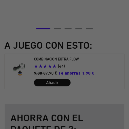
Ir
Ir
Ir
Ir
Ir
a
a
a
a
a
A JUEGO CON ESTO:
la
la
la
la
la
diapositiva
diapositiva
diapositiva
diapositiva
diapositiva
COMBINACIÓN EXTRA FLOW
5
6
7
8
9
(44)
9,80 €
7,90 €
Te ahorras 1,90 €
Añadir
AHORRA CON EL