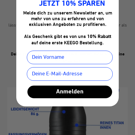
JETZT 10% SPAREN
QUETSCHBAR UND LEICHT
Melde dich zu unserem Newsletter an, um
Dank des elastischen Titans
mehr von uns zu erfahren und von
exklusiven Angeboten zu profitieren.
lässt sich KEEGO einfach quetschen und ist um einiges leichter als
herkömmliche Metallflasche, ohne dabei an Robustheit
Als Geschenk gibt es von uns
10% Rabatt
einzubüßen.
auf deine erste KEEGO Bestellung.
Deine ganze Ausrüstung ist Hi-Tech. Warum nicht auch deine
Trinkflasche?
Anmelden