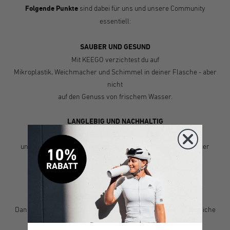
Folgende Punkte
sind dabei für uns und unsere Community
essentiell:
SAUBER UND GESUND
Mit KEEGO verzichtest du auf
Mikroplastik, Weichmacher und Schimmel in deiner Flasche - aber
nicht
auf den Genuss von frischem Wasser.
LANGLEBIG UND NACHHALTIG
Titan lässt sich langfristig gut
und einfach reinigen. Dadurch verlängerst du die Lebensdauer
deiner
Flasche und tust so auch der Umwelt etwas Gutes.
UNVERFÄLSCHTER GESCHMACK
Dank einem Innenleben aus reinem Titan, bleibt der ursprüngliche
Geschmack deines Getränks erhalten.