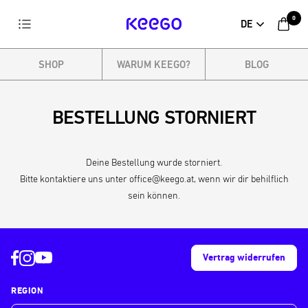
Direkt
0
Navigation
DE
zum
KEEGO
Inhalt
SHOP
WARUM KEEGO?
BLOG
BESTELLUNG STORNIERT
Deine Bestellung wurde storniert.
Bitte kontaktiere uns unter office@keego.at, wenn wir dir behilflich
sein können.
Vertrag widerrufen
REGION