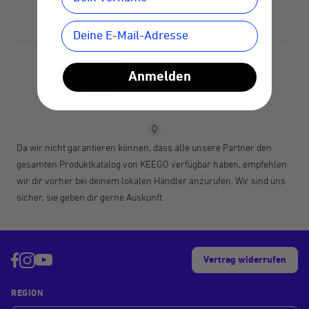
Anmelden
Da wir nicht garantieren können, dass alle unsere Partner den
gesamten Produktkatalog von KEEGO verfügbar haben, empfehlen
wir dir vorher bei deinem lokalen Händler anzurufen. Wir sind uns
sicher, sie geben dir gerne Auskunft.
Vertrag widerrufen
REGION