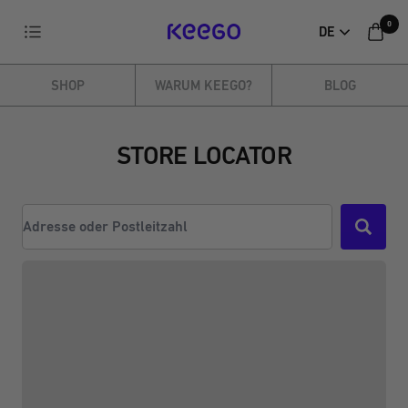
Direkt
0
Navigation
DE
zum
KEEGO
Inhalt
SHOP
WARUM KEEGO?
BLOG
STORE LOCATOR