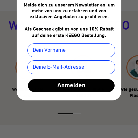
Melde dich zu unserem Newsletter an, um
mehr von uns zu erfahren und von
exklusiven Angeboten zu profitieren.
WAS ZEICHNET KEEGO
Als Geschenk gibt es von uns
10% Rabatt
AUS?
auf deine erste KEEGO Bestellung.
Anmelden
Wo nutzt du die
Wie langlebig ist die
Wie gesu
Flasche?
KEEGO?
Fla