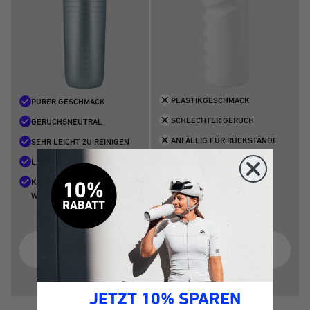
PLASTIKGESCHMACK
PURER GESCHMACK
SCHLECHTER GERUCH
GERUCHSNEUTRAL
ANFÄLLIG FÜR RÜCKSTÄNDE
SEHR LEICHT ZU REINIGEN
WEGWERFPRODUKT
LANGLEBIG
MIKROPLASTIK IM WASSER
KEIN MIKROPLASTIK IM
WASSER
Das Problem mit Plastikflaschen
JETZT 10% SPAREN