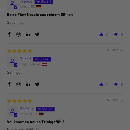
Franco
Achern, DE
Extra Flow Nozzle aus reinem Silikon
Super Teil
0
0
07/30/2025
Rudolf
Langenrohr, AT
Sehr gut
0
0
07/30/2025
Robin H.
Duisburg, DE
Vollkommen neues Trinkgefühl!
Nur zu empfehlen!