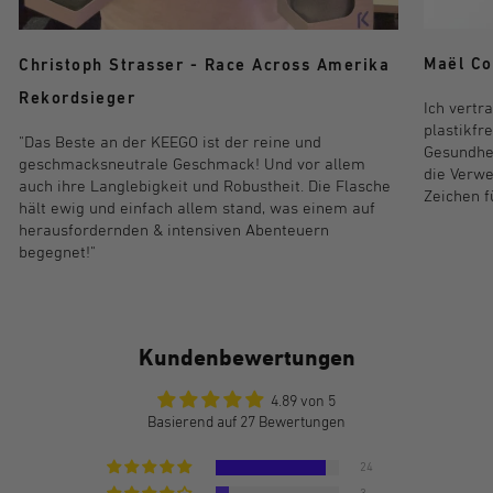
Maël Co
Christoph Strasser - Race Across Amerika
Rekordsieger
Ich vertr
plastikfr
"Das Beste an der KEEGO ist der reine und
Gesundhei
geschmacksneutrale Geschmack! Und vor allem
die Verwe
auch ihre Langlebigkeit und Robustheit. Die Flasche
Zeichen f
hält ewig und einfach allem stand, was einem auf
herausfordernden & intensiven Abenteuern
begegnet!"
Kundenbewertungen
4.89 von 5
Basierend auf 27 Bewertungen
24