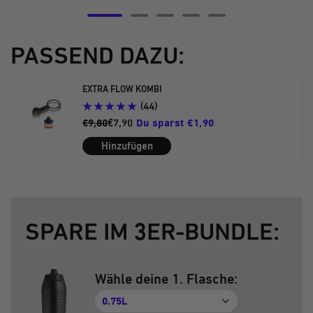
Zur
Zur
Zur
Zur
Zur
Slide
Slide
Slide
Slide
Slide
PASSEND DAZU:
5
6
7
8
9
gehen
gehen
gehen
gehen
gehen
EXTRA FLOW KOMBI
(44)
€9,80
€7,90
Du sparst €1,90
Hinzufügen
SPARE IM 3ER-BUNDLE:
Wähle deine 1. Flasche:
0.75L