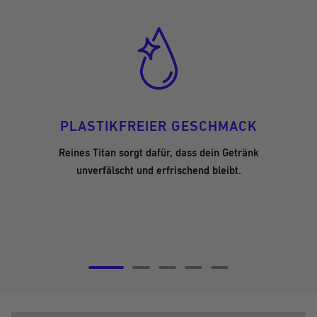
PLASTIKFREIER GESCHMACK
Reines Titan sorgt dafür, dass dein Getränk
unverfälscht und erfrischend bleibt.
Zur
Zur
Zur
Zur
Zur
Slide
Slide
Slide
Slide
Slide
5
6
7
8
9