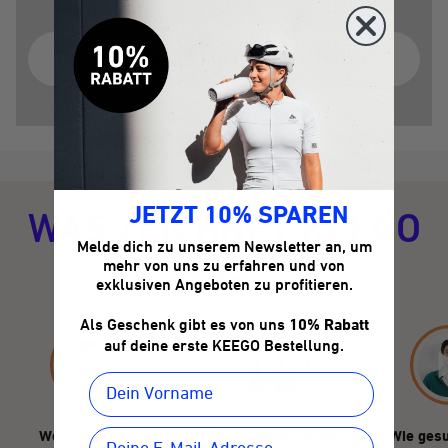
Das Problem mit Plastikflaschen
JETZT 10% SPAREN
WAS ZEICHNET KEEGO
Melde dich zu unserem Newsletter an, um
AUS?
mehr von uns zu erfahren und von
exklusiven Angeboten zu profitieren.
Als Geschenk gibt es von uns
10% Rabatt
auf deine erste KEEGO Bestellung.
Wo nutzt du die
Wie langlebig ist die
Wie gesu