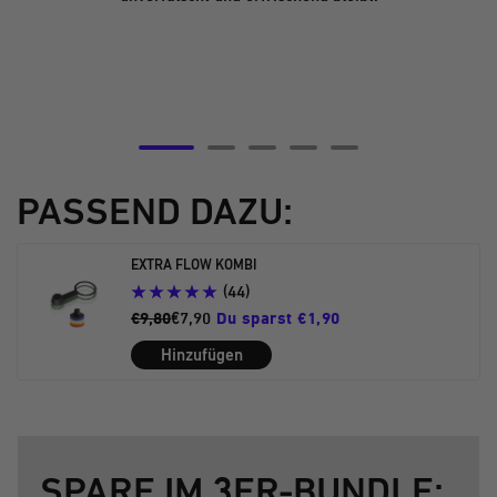
Zur
Zur
Zur
Zur
Zur
Slide
Slide
Slide
Slide
Slide
PASSEND DAZU:
5
6
7
8
9
gehen
gehen
gehen
gehen
gehen
EXTRA FLOW KOMBI
(44)
€9,80
€7,90
Du sparst €1,90
Hinzufügen
SPARE IM 3ER-BUNDLE: