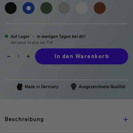
Dark
Gravel
Silver
Titanium
Iron
Electric
Matter
Green
Stardust
White
Berry
Blue
Auf Lager
-
in wenigen Tagen bei dir!
In den Warenkorb
Menge
Menge
verringern
erhöhen
Made in Germany
Ausgezeichnete Qualität
Beschreibung