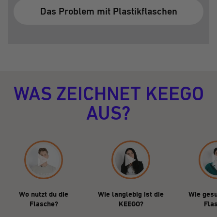
Das Problem mit Plastikflaschen
WAS ZEICHNET KEEGO
AUS?
Wo nutzt du die
Wie langlebig ist die
Wie gesu
Flasche?
KEEGO?
Fla