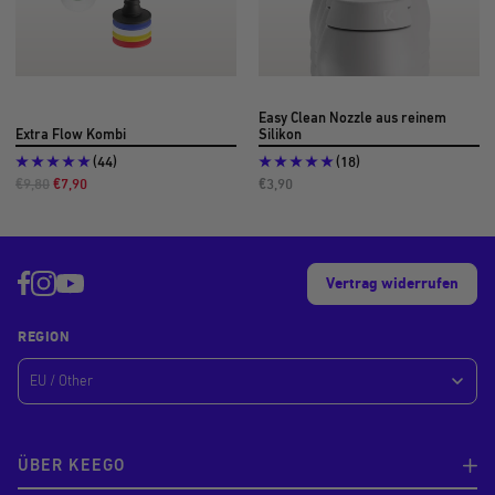
Easy Clean Nozzle aus reinem
Extra Flow Kombi
Silikon
(44)
(18)
Regulärer
Angebotspreis
Angebotspreis
€9,80
€7,90
€3,90
Preis
Vertrag widerrufen
REGION
ÜBER KEEGO