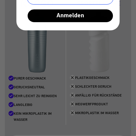
SPORTFLASCHE
Anmelden
PLASTIKGESCHMACK
PURER GESCHMACK
SCHLECHTER GERUCH
GERUCHSNEUTRAL
ANFÄLLIG FÜR RÜCKSTÄNDE
SEHR LEICHT ZU REINIGEN
WEGWERFPRODUKT
LANGLEBIG
MIKROPLASTIK IM WASSER
KEIN MIKROPLASTIK IM
WASSER