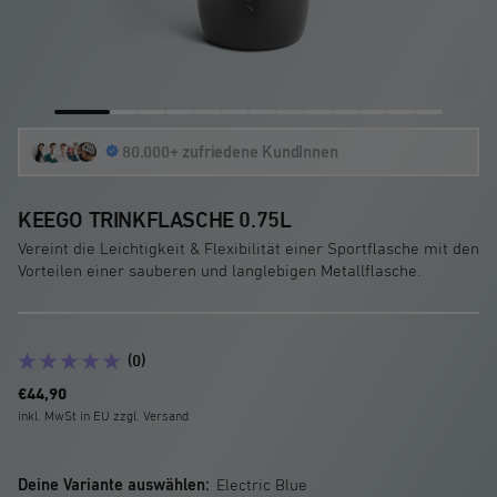
Zur
Zur
Zur
Zur
Zur
Zur
Zur
Zur
Zur
Zur
Zur
Zur
Zur
Slide
Slide
80.000+ zufriedene KundInnen
Slide
Slide
Slide
Slide
Slide
Slide
Slide
Slide
Slide
Slide
Slide
1
2
3
4
5
6
7
8
9
10
11
12
13
gehen
gehen
gehen
gehen
gehen
gehen
gehen
gehen
gehen
gehen
gehen
gehen
gehen
KEEGO TRINKFLASCHE 0.75L
Vereint die Leichtigkeit & Flexibilität einer Sportflasche mit den
Vorteilen einer sauberen und langlebigen Metallflasche.
(0)
Angebotspreis
€44,90
inkl. MwSt in EU zzgl. Versand
Deine Variante auswählen:
Electric Blue