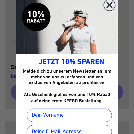
Wähle deine 3. Flasche:
0.75L
Farbe:
Dark Matter
JETZT 10% SPAREN
Statt
134,70 €
119,70 €
Melde dich zu unserem Newsletter an, um
Du sparst 15,00 € und die Versandkosten
mehr von uns zu erfahren und von
exklusiven Angeboten zu profitieren.
Aktuell nicht verfügbar
Als Geschenk gibt es von uns
10% Rabatt
auf deine erste KEEGO Bestellung.