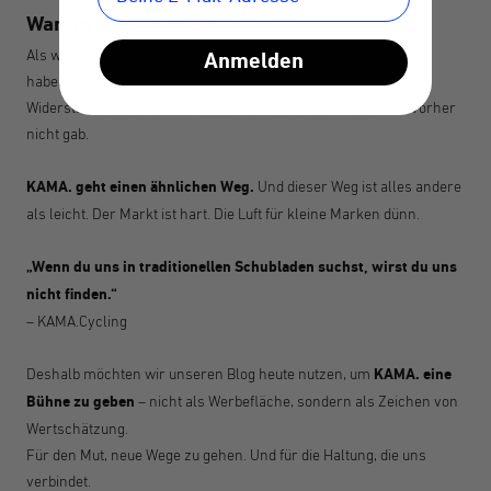
Warum wir das teilen
Als wir bei KEEGO unsere quetschbare Titanflasche entwickelt
Anmelden
haben, haben wir selbst erlebt, wie es ist, eine Idee gegen
Widerstände durchzusetzen – mit einem Produkt, das es so vorher
nicht gab.
KAMA. geht einen ähnlichen Weg.
Und dieser Weg ist alles andere
als leicht. Der Markt ist hart. Die Luft für kleine Marken dünn.
„Wenn du uns in traditionellen Schubladen suchst, wirst du uns
nicht finden.“
– KAMA.Cycling
Deshalb möchten wir unseren Blog heute nutzen, um
KAMA. eine
Bühne zu geben
– nicht als Werbefläche, sondern als Zeichen von
Wertschätzung.
Für den Mut, neue Wege zu gehen. Und für die Haltung, die uns
verbindet.