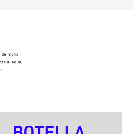
n de moho.
cas al agua,
o.
BOTELLA