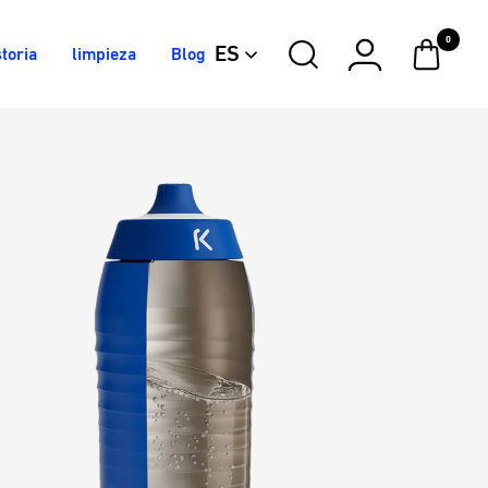
0
ES
toria
limpieza
Blog
Dark
Electric
Silver
Iron
Matter
Blue
Stardust
Berry