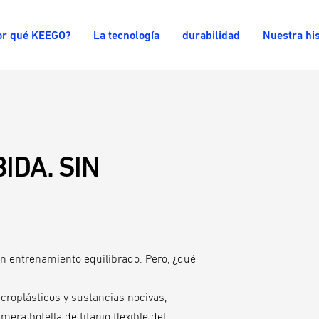
or qué KEEGO?
La tecnología
durabilidad
Nuestra his
IDA. SIN
un entrenamiento equilibrado. Pero, ¿qué
icroplásticos y sustancias nocivas,
ra botella de titanio flexible del