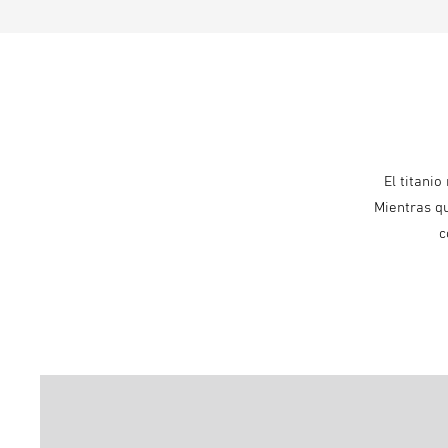
El titani
Mientras qu
c