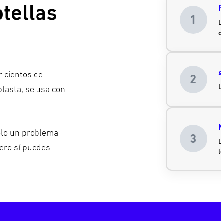
tellas
1
.
r
cientos de
2
plasta, se usa con
olo un problema
3
L
ero sí puedes