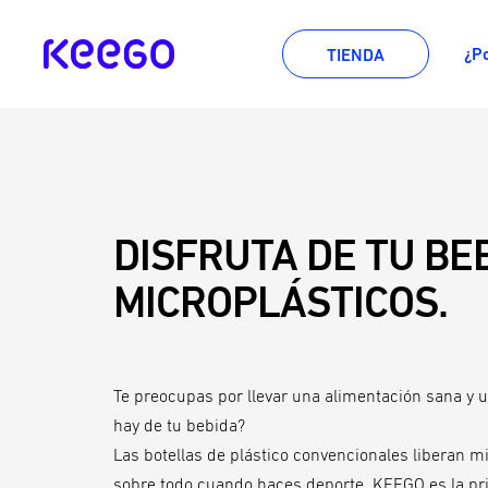
Ir
directamente
KEEGO
¿P
TIENDA
al
contenido
DISFRUTA DE TU BEB
MICROPLÁSTICOS.
Te preocupas por llevar una alimentación sana y 
hay de tu bebida?
Las botellas de plástico convencionales liberan m
sobre todo cuando haces deporte. KEEGO es la prime