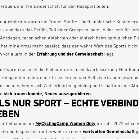
 Frauen, die ihre Leidenschaft für den Radsport teilen.
 Ausfahrten waren ein Traum. Sanfte Hügel, malerische Küstenstraß
t – und dazu das Gefühl, Teil einer Gruppe zu sein, in der jede für jede
Anstiegen, technischen Abfahrten oder einfach beim gemütlichen Pl
hat mir einmal mehr gezeigt, dass der wahre Wert des Sports nicht 
n vor allem in der
Erfahrung und der Gemeinschaft
liegt.
ll waren für mich die Einheiten zur Technikverbesserung. Hier konn
Fähigkeiten feilen, neue Tricks lernen und Selbstvertrauen gewinne
erinnen nahmen sich Zeit, erklärten geduldig und schafften eine Atm
in
sich trauen konnte, Neues auszuprobieren
.
LS NUR SPORT – ECHTE VERBIN
EBEN
ten Teilnahme am
MyCyclingCamp Women Only
im Jahr 2022 ist so v
fahrung begann, ist mittlerweile zu einer
wertvollen Gemeinschaft
g