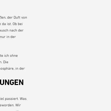
en, der Duft von
 da ist. Ob bei
ausch nach der
nur in der
te ich ohne
n. Die
osphäre, in der
DUNGEN
iel passiert. Was
eworden. Wir