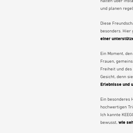
halten über Inst
und planen regel
Diese Freundsch
besonders. Hier 
einer unterstütz
Ein Moment, den
Frauen, gemeins
Freiheit und des
Gesicht, denn si
Erlebnisse und 
Ein besonderes H
hochwertigen Tri
Ich kannte KEEGO
bewusst,
wie seh