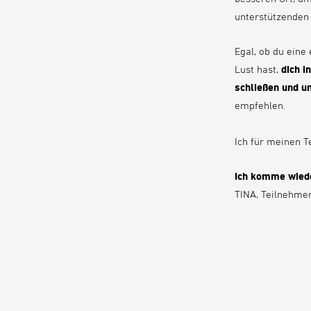
unterstützenden
Egal, ob du eine
Lust hast,
dich i
schließen und u
empfehlen.
Ich für meinen T
Ich komme wied
TINA, Teilnehme