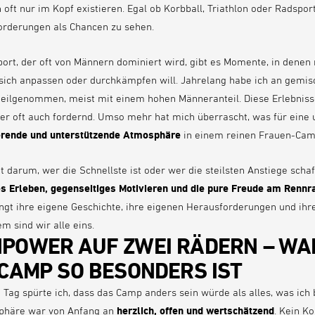
oft nur im Kopf existieren. Egal ob Korbball, Triathlon oder Radspor
orderungen als Chancen zu sehen.
ort, der oft von Männern dominiert wird, gibt es Momente, in denen
sich anpassen oder durchkämpfen will. Jahrelang habe ich an gemis
eilgenommen, meist mit einem hohen Männeranteil. Diese Erlebniss
ber oft auch fordernd. Umso mehr hat mich überrascht, was für eine 
rierende und unterstützende Atmosphäre
in einem reinen Frauen-Cam
t darum, wer die Schnellste ist oder wer die steilsten Anstiege schaf
 Erleben, gegenseitiges Motivieren und die pure Freude am Rennr
ngt ihre eigene Geschichte, ihre eigenen Herausforderungen und ihr
m sind wir alle eins.
POWER AUF ZWEI RÄDERN – W
 CAMP SO BESONDERS IST
Tag spürte ich, dass das Camp anders sein würde als alles, was ich 
sphäre war von Anfang an
herzlich, offen und wertschätzend
. Kein K