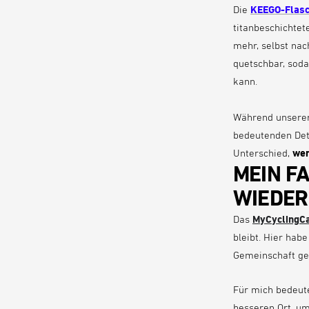
Die
KEEGO-Flas
titanbeschichte
mehr, selbst nac
quetschbar, soda
kann.
Während unserer 
bedeutenden Deta
Unterschied,
wen
MEIN F
WIEDE
Das
MyCyclingC
bleibt. Hier hab
Gemeinschaft gef
Für mich bedeut
besseren Ort, um