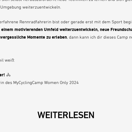
 Umgebung weiterzuentwickeln.
 erfahrene Rennradfahrerin bist oder gerade erst mit dem Sport beg
n einem motivierenden Umfeld weiterzuentwickeln, neue Freundscha
nvergessliche Momente zu erleben
, dann kann ich dir dieses Camp 
eil weiß:
er!
🚴
rin des MyCyclingCamp Women Only 2024
WEITERLESEN