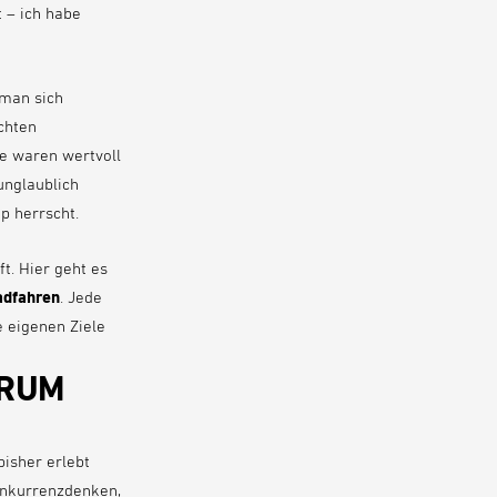
t – ich habe
 man sich
chten
e waren wertvoll
unglaublich
p herrscht.
ft. Hier geht es
adfahren
. Jede
e eigenen Ziele
ARUM
bisher erlebt
onkurrenzdenken,