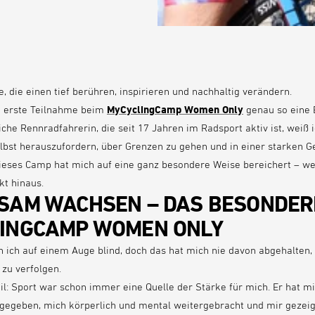
e, die einen tief berühren, inspirieren und nachhaltig verändern.
e erste Teilnahme beim
MyCyclingCamp Women Only
genau so eine 
iche Rennradfahrerin, die seit 17 Jahren im Radsport aktiv ist, weiß 
elbst herauszufordern, über Grenzen zu gehen und in einer starken 
ieses Camp hat mich auf eine ganz besondere Weise bereichert – we
kt hinaus.
SAM WACHSEN – DAS BESONDER
INGCAMP WOMEN ONLY
n ich auf einem Auge blind, doch das hat mich nie davon abgehalten
 zu verfolgen.
l: Sport war schon immer eine Quelle der Stärke für mich. Er hat mi
gegeben, mich körperlich und mental weitergebracht und mir gezeig