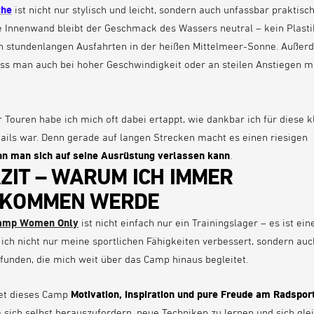
che
ist nicht nur stylisch und leicht, sondern auch unfassbar praktisch
te Innenwand bleibt der Geschmack des Wassers neutral – kein Plas
h stundenlangen Ausfahrten in der heißen Mittelmeer-Sonne. Außerd
ss man auch bei hoher Geschwindigkeit oder an steilen Anstiegen m
Touren habe ich mich oft dabei ertappt, wie dankbar ich für diese k
ils war. Denn gerade auf langen Strecken macht es einen riesigen
n man sich auf seine Ausrüstung verlassen kann
.
AZIT – WARUM ICH IMMER
RKOMMEN WERDE
amp Women Only
ist nicht einfach nur ein Trainingslager – es ist ein
e ich nicht nur meine sportlichen Fähigkeiten verbessert, sondern auc
unden, die mich weit über das Camp hinaus begleitet.
et dieses Camp
Motivation, Inspiration und pure Freude am Radspor
 sich selbst herauszufordern, neue Techniken zu lernen und sich gleic