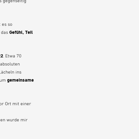
s gegenseitig
 es so
m das
Gefühl, Teil
22
. Etwa 70
 absoluten
Lächeln ins
h um
gemeinsame
vor Ort mit einer
sien wurde mir