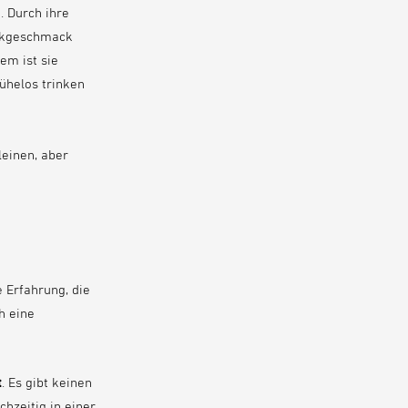
. Durch ihre
tikgeschmack
em ist sie
ühelos trinken
leinen, aber
e Erfahrung, die
h eine
t
. Es gibt keinen
hzeitig in einer