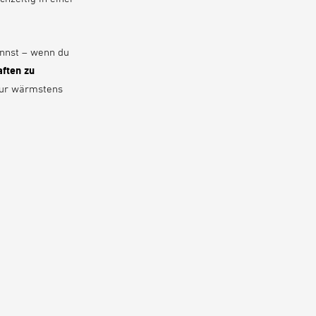
innst – wenn du
ften zu
nur wärmstens