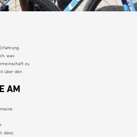
Erfahrung.
ich, was
Gemeinschaft zu
it über den
E AM
, meine
r
t, dass