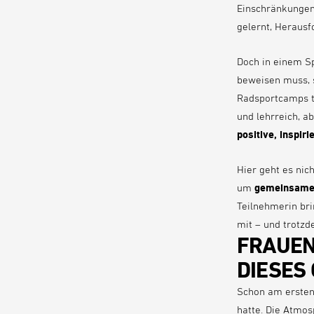
Einschränkungen 
gelernt, Herausf
Doch in einem Sp
beweisen muss, 
Radsportcamps t
und lehrreich, a
positive, inspi
Hier geht es nich
um
gemeinsames
Teilnehmerin bri
mit – und trotzde
FRAUEN
DIESES
Schon am ersten 
hatte. Die Atmo