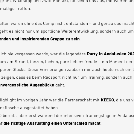
agram, WhatsApp und Zwift Kontakt, tauschen uns aus, motivieren un
mäßige Treffen.
aften wären ohne das Camp nicht entstanden – und genau das macht
geht es nicht nur um sportliche Weiterentwicklung, sondern auch u
enden und inspirierenden Gruppe zu sein
.
 ich nie vergessen werde, war die legendäre
Party in Andalusien 20
am am Strand, tanzen, lachen, pure Lebensfreude – ein Moment der
 puren Glücks. Diese Erinnerungen zaubern mir auch heute noch ein 
e zeigen, dass es beim Radsport nicht nur um Training, sondern auc
unvergessliche Augenblicke
geht.
ighlight im vorigen Jahr war die Partnerschaft mit
KEEGO
, die uns 
nkflasche ausgestattet haben.
 bereits, aber erst während der intensiven Trainingstage in Andalu
r die richtige Ausrüstung einen Unterschied macht
.